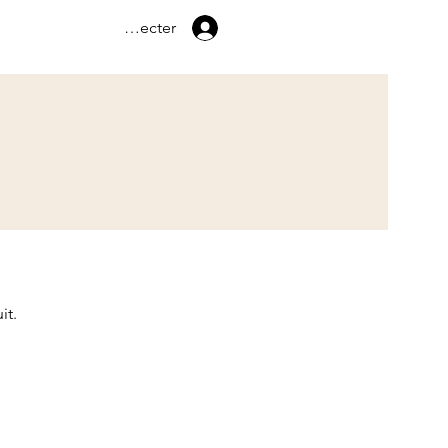
07 61 06 13 87
Se connecter
it.