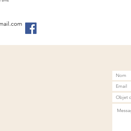
u sms
mail.com