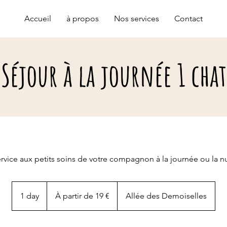
Accueil
à propos
Nos services
Contact
Séjour à la journée 1 chat
rvice aux petits soins de votre compagnon à la journée ou la nu
À
partir
1 day
1
À partir de 19 €
Allée des Demoiselles
de
19
d
euros
a